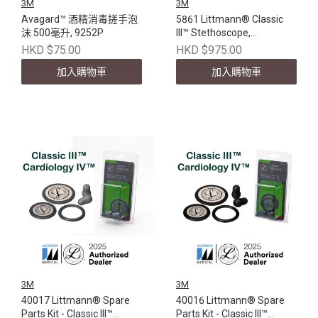
3M
3M
Avagard™ 酒精消毒搓手泡
5861 Littmann® Classic
沫 500毫升, 9252P
III™ Stethoscope,
Champagne - Finish
HKD $75.00
HKD $975.00
Chestpiece, Black Tube,
加入購物車
加入購物車
Smoke Stem and Headset,
27 inch
3M
3M
40017 Littmann® Spare
40016 Littmann® Spare
Parts Kit - Classic III™
Parts Kit - Classic III™