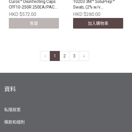
Curos™ Disinfecting Caps
10203 3M™ SoluPrep™
CFF10-250R 250EA/PACK
Swab, (2% w/v
(不適用於所有優惠/折扣/
chlorhexidine gluconate
HKD $572.00
HKD $280.00
積分計劃)
and 70% v/v isopropyl
售罄
加入購物車
alcohol), clear, small (不適
用於所有優惠/折扣/積分計
劃)
‹
1
2
3
›
資料
私隱政策
條款和細則