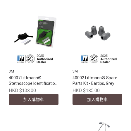
3M
3M
40007 Littmann®
40002 Littmann® Spare
Stethoscope Identification
Parts Kit - Eartips, Grey
Tag, Black
HKD $138.00
HKD $185.00
加入購物車
加入購物車