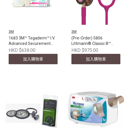
3M
3M
1683 3M™ Tegaderm™ I.V.
(Pre-Order) 5806
Advanced Securement
Littmann® Classic III™
Dressing, 2-1/2 in x 2-
Stethoscope, Rainbow-
HKD $638.00
HKD $975.00
3/4in, 6.5 cm x 7 cm,
Finish chest piece,
加入購物車
加入購物車
100EA/BX (不適用於所有
Raspberry Tube, 27 inch
優惠/折扣/積分計劃)