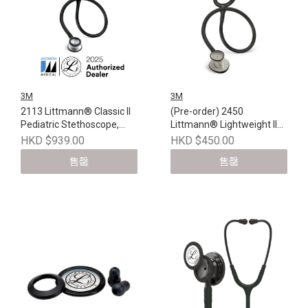
3M
3M
2113 Littmann® Classic II
(Pre-order) 2450
Pediatric Stethoscope,
Littmann® Lightweight II
Black, 28 inch
S.E. Stethoscopes, Black
HKD $939.00
HKD $450.00
Tube, 28 inch
售罄
售罄