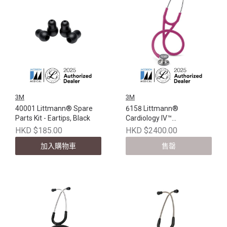
3M
3M
40001 Littmann® Spare
6158 Littmann®
Parts Kit - Eartips, Black
Cardiology IV™
Stethoscope, Standard-
HKD $185.00
HKD $2400.00
Finish Chestpiece,
加入購物車
售罄
Raspberry Tube, Stainless
Stem and Headset, 27 inch