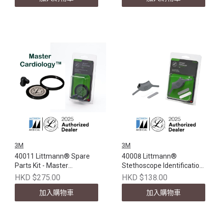
3M
3M
40011 Littmann® Spare
40008 Littmann®
Parts Kit - Master
Stethoscope Identification
Cardiology™, Black
Tag, Gray
HKD $275.00
HKD $138.00
加入購物車
加入購物車