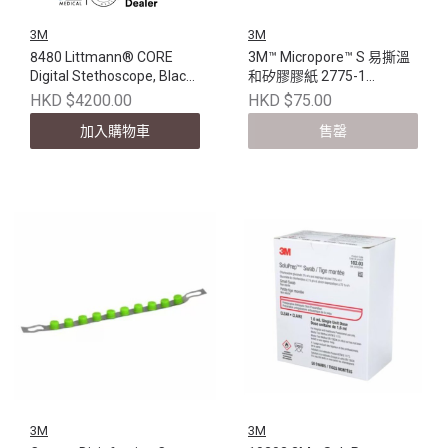
3M
3M
8480 Littmann® CORE
3M™ Micropore™ S 易撕溫
Digital Stethoscope, Black
和矽膠膠紙 2775-1
Chestpiece, Tube, Stem
(2.5cmx5cm) (1卷/盒)
HKD $4200.00
HKD $75.00
and Headset, 27 inch
加入購物車
售罄
3M
3M