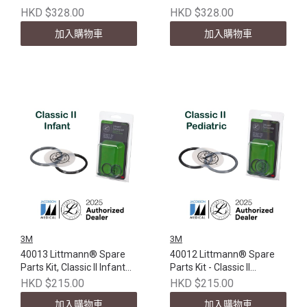
Cardiology IV™, Gray
Cardiology IV™, Black
HKD $328.00
HKD $328.00
加入購物車
加入購物車
3M
3M
40013 Littmann® Spare
40012 Littmann® Spare
Parts Kit, Classic II Infant
Parts Kit - Classic II
Assembly
Pediatric Diaphragm
HKD $215.00
HKD $215.00
Assembly
加入購物車
加入購物車