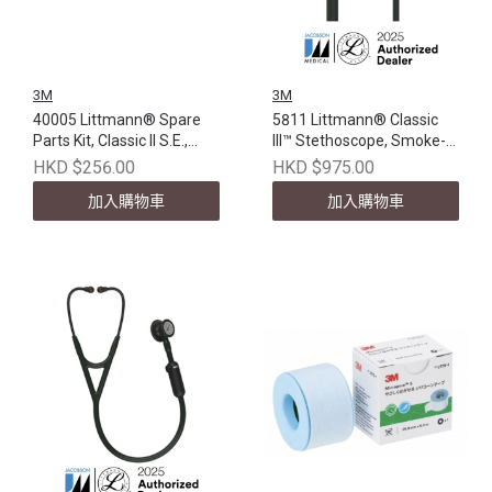
3M
3M
40005 Littmann® Spare
5811 Littmann® Classic
Parts Kit, Classic II S.E.,
III™ Stethoscope, Smoke-
Black
Finish, Black Tube, 27 inch
HKD $256.00
HKD $975.00
加入購物車
加入購物車