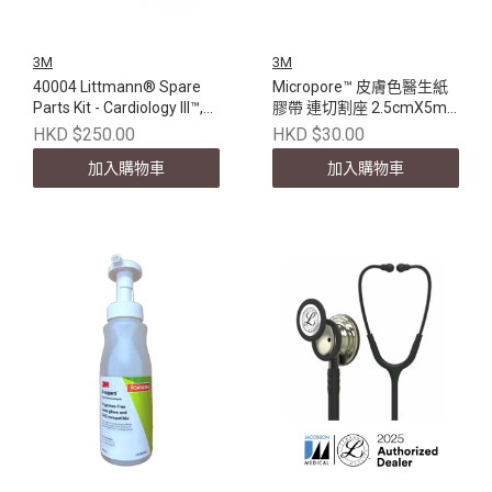
3M
3M
40004 Littmann® Spare
Micropore™ 皮膚色醫生紙
Parts Kit - Cardiology III™,
膠帶 連切割座 2.5cmX5m,
Gray
1533P-1SD
HKD $250.00
HKD $30.00
加入購物車
加入購物車