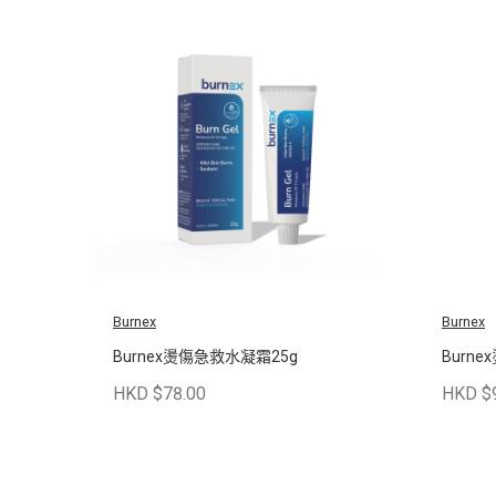
Burnex
Burnex
Burnex燙傷急救水凝霜25g
Burn
HKD $78.00
HKD $