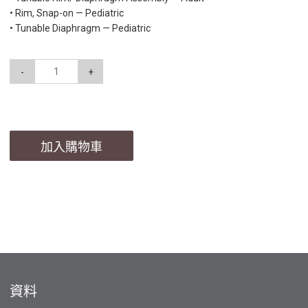
• Rim, Snap-on — Pediatric
• Tunable Diaphragm — Pediatric
-
+
加入購物車
資料