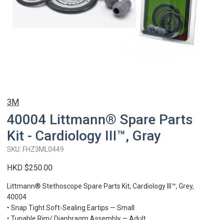
3M
40004 Littmann® Spare Parts
Kit - Cardiology III™, Gray
SKU: FHZ3ML0449
HKD $250.00
Littmann® Stethoscope Spare Parts Kit, Cardiology III™, Grey,
40004
• Snap Tight Soft-Sealing Eartips — Small
• Tunable Rim/ Diaphragm Assembly — Adult