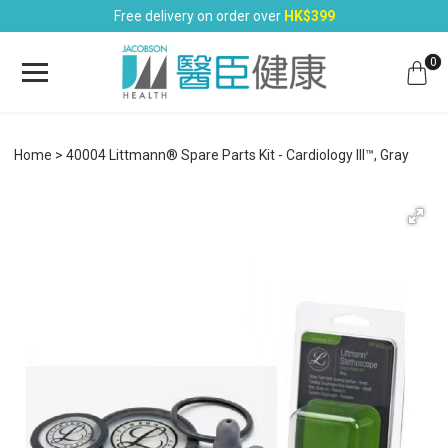
Free delivery on order over
HK$399
0
Home
40004 Littmann® Spare Parts Kit - Cardiology III™, Gray