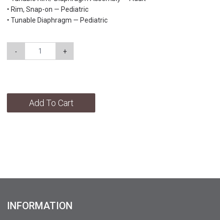
• Rim, Snap-on — Pediatric
• Tunable Diaphragm — Pediatric
-
+
Add To Cart
INFORMATION