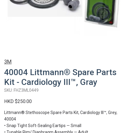
3M
40004 Littmann® Spare Parts
Kit - Cardiology III™, Gray
SKU: FHZ3ML0449
HKD $250.00
Littmann® Stethoscope Spare Parts Kit, Cardiology III™, Grey,
40004
• Snap Tight Soft-Sealing Eartips — Small
• Tunable Rim/ Diaphragm Assembly — Adult