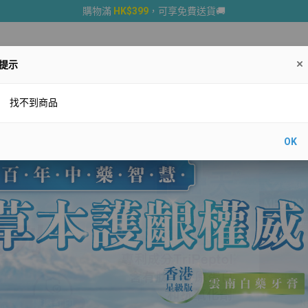
購物滿
HK$399
，可享免費送貨🚚
提示
註冊藥品
醫療專業
聽診器 Littmann® Stethoscopes
找不到商品
OK