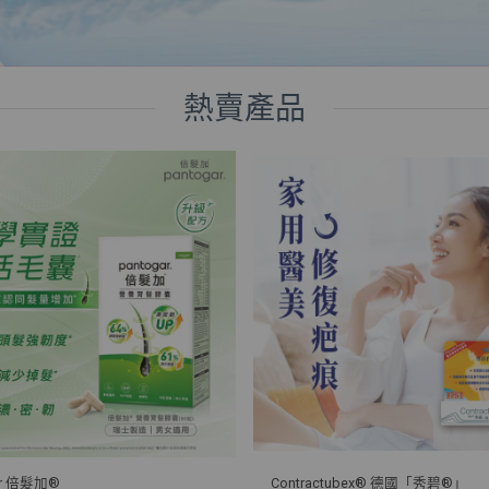
熱賣產品
ar 倍髮加®
Contractubex® 德國「秀碧®」