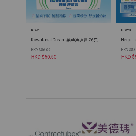
Rowa
Rowa
Rowatanal Cream 樂華痔瘡膏 26克
Herpe
HKD $56.00
HKD $58
HKD $50.50
HKD $