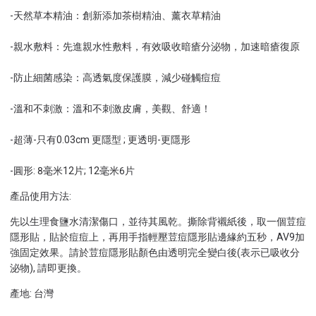
-天然草本精油：創新添加茶樹精油、薰衣草精油
-親水敷料：先進親水性敷料，有效吸收暗瘡分泌物，加速暗瘡復原
-防止細菌感染：高透氣度保護膜，減少碰觸痘痘
-溫和不刺激：溫和不刺激皮膚，美觀、舒適！
-超薄-只有0.03cm 更隱型 ; 更透明-更隱形
-圓形: 8毫米12片; 12毫米6片
產品使用方法:
先以生理食鹽水清潔傷口，並待其風乾。撕除背襯紙後，取一個荳痘
隱形貼，貼於痘痘上，再用手指輕壓荳痘隱形貼邊緣約五秒，AV9加
強固定效果。請於荳痘隱形貼顏色由透明完全變白後(表示已吸收分
泌物), 請即更換。
產地: 台灣