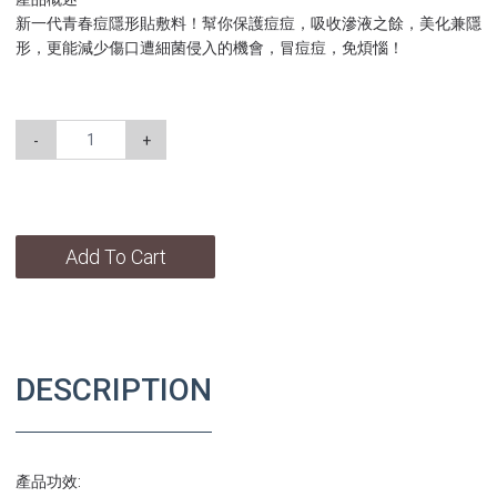
新一代青春痘隱形貼敷料！幫你保護痘痘，吸收滲液之餘，美化兼隱
形，更能減少傷口遭細菌侵入的機會，冒痘痘，免煩惱！
-
+
Add To Cart
DESCRIPTION
產品功效: