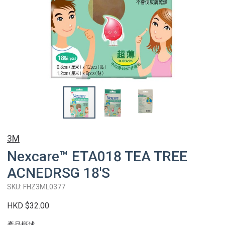
3M
Nexcare™ ETA018 TEA TREE
ACNEDRSG 18'S
SKU: FHZ3ML0377
HKD $32.00
產品概述