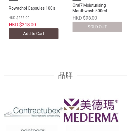
Oral7 Moisturising
Rowachol Capsules 100's
Mouthwash 500ml
HKD $98.00
HKD $233.00
HKD $218.00
SOLD OUT
Add to Cart
品牌