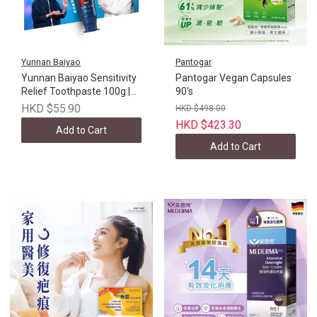
Yunnan Baiyao
Pantogar
Yunnan Baiyao Sensitivity
Pantogar Vegan Capsules
Relief Toothpaste 100g |
90's
Hong Kong version
HKD $55.90
HKD $498.00
HKD $423.30
Add to Cart
Add to Cart