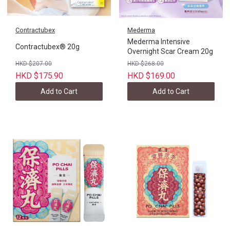
Contractubex
Mederma
Mederma Intensive
Contractubex® 20g
Overnight Scar Cream 20g
HKD $207.00
HKD $268.00
HKD $175.90
HKD $169.00
Add to Cart
Add to Cart